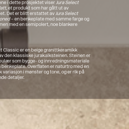
ene i dette prosjektet viser
Jura Select
att
, et produkt som har gått ut av
t. Det er blitt erstattet av
Jura Select
Honed
– en benkeplate med samme farge og
men med en semipolert, noe blankere
ct Classic er en beige granittkeramikk
 av den klassiske jurakalksteinen. Steinen er
pulær som bygge- og innredningsmateriale
benkeplate. Overflaten er naturtro med en
 variasjon i mønster og tone, og er rik på
nde detaljer.