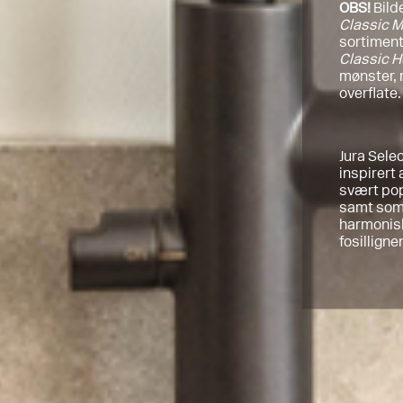
OBS!
Bild
Classic M
sortimente
Classic 
mønster, 
overflate.
Jura Sele
inspirert
svært po
samt som 
harmonisk
fosilligne