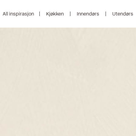
All inspirasjon
Kjøkken
Innendørs
Utendørs