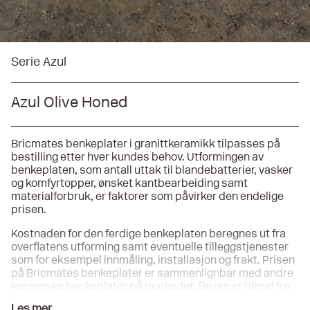
Serie Azul
Azul Olive Honed
Bricmates benkeplater i granittkeramikk tilpasses på
bestilling etter hver kundes behov. Utformingen av
benkeplaten, som antall uttak til blandebatterier, vasker
og komfyrtopper, ønsket kantbearbeiding samt
materialforbruk, er faktorer som påvirker den endelige
prisen.
Kostnaden for den ferdige benkeplaten beregnes ut fra
overflatens utforming samt eventuelle tilleggstjenester
som for eksempel innmåling, installasjon og frakt. Prisen
på Bricmates benkeplater er sammenlignbar med andre
keramiske benkeplater på markedet. Be om et tilbud fra
din forhandler!
Les mer