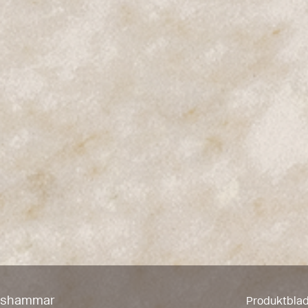
anshammar
Produktbla