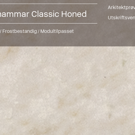
Arkitektprø
hammar Classic Honed
Utskriftsven
 / Frostbestandig / Modultilpasset