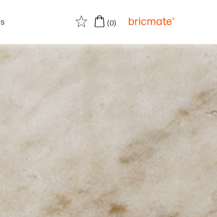
rs
(0)