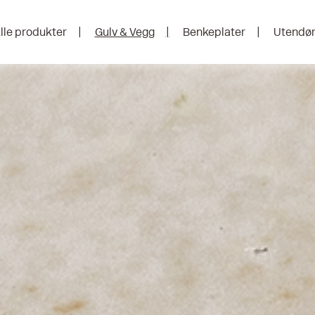
lle produkter
Gulv & Vegg
Benkeplater
Utendø