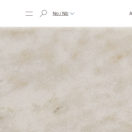
No / Nb
A