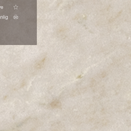
ve
nlig