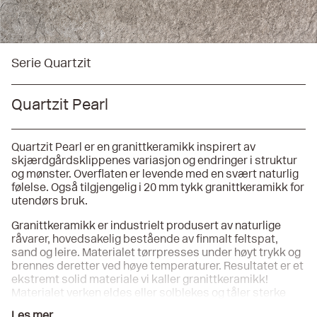
Serie Quartzit
Quartzit Pearl
Quartzit Pearl er en granittkeramikk inspirert av
skjærdgårdsklippenes variasjon og endringer i struktur
og mønster. Overflaten er levende med en svært naturlig
følelse. Også tilgjengelig i 20 mm tykk granittkeramikk for
utendørs bruk.
Granittkeramikk er industrielt produsert av naturlige
råvarer, hovedsakelig bestående av finmalt feltspat,
sand og leire. Materialet tørrpresses under høyt trykk og
brennes deretter ved høye temperaturer. Resultatet er et
ekstremt solid materiale vi kaller granittkeramikk!
Materialet verken eldes eller solblekes og tåler sterke
rengjøringsmidler, syrer og matvarer samt høy slitasje fra
Les mer