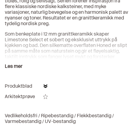
tidløs, rolig og selvsagt. Serien forener inspirasjon fra
flere klassiske nordiske kalksteiner, med myke
variasjoner, naturlig bevegelse og en harmonisk palett av
nyanser og toner. Resultatet er en granittkeramikk med
tydelig nordisk preg.
Som benkeplate i 12 mm granittkeramikk skaper
Limestone Select et sobert og eksklusivt uttrykk på
kjøkken og bad. Den silkematte overflaten Honed er slipt
på samme måte som naturstein og gir et fløyelsaktig,
taktilt inntrykk som fanger lyset mykt og forsterker
materialets dybde. Serien finnes også til gulv og vegg.
Les mer
Bricmates benkeplater i granittkeramikk tilpasses på
bestilling etter hver kundes behov. Utformingen av
benkeplaten, som antall uttak til blandebatterier, vasker
Produktblad
og komfyrtopper, ønsket kantbearbeiding samt
materialforbruk, er faktorer som påvirker den endelige
Arkitektprøve
prisen.
Kostnaden for den ferdige benkeplaten beregnes ut fra
Vedlikeholdsfri / Ripebestandig / Flekkbestandig /
overflatens utforming samt eventuelle tilleggstjenester
Varmebestandig / UV-bestandig
som for eksempel innmåling, installasjon og frakt. Prisen
på Bricmates benkeplater er sammenlignbar med andre