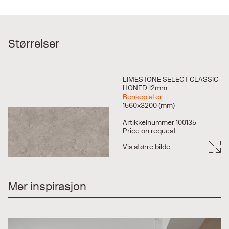
keramiske benkeplater på markedet. Be om et tilbud fra
din forhandler!
Størrelser
LIMESTONE SELECT CLASSIC
HONED 12mm
Benkeplater
1560x3200 (mm)
Artikkelnummer 100135
Price on request
Vis større bilde
Mer inspirasjon