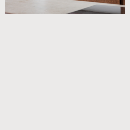
Klikk her
for å finne din nærmeste forhandler.
Produkter i prosjektet